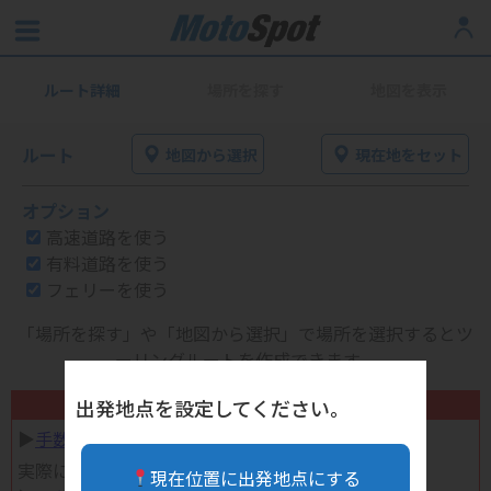
ルート詳細
場所を探す
地図を表示
ルート
地図から選択
現在地をセット
オプション
高速道路を使う
有料道路を使う
フェリーを使う
「場所を探す」や「地図から選択」で場所を選択するとツ
ーリングルートを作成できます。
不要になったバイク用品高く売れます！
出発地点を設定してください。
▶︎
手数料完全無料の自宅で売れる宅配買取
実際に売ってみた体験談
現在位置に出発地点にする