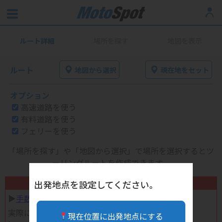
ルート詳細
場所を探す
地図を表示
ルート
地図から選択
現在地をセット
オプション
高速道路を使う
有料道路を使う
フェリーを使う
「場所を探す」や「地図から選択」で場所を選択するとツ
ーリングルートを作成できます。
不要になったバイク用品高く売れます！
出発地点を設定してください。
▶︎
手数料完全無料の自宅で売れる宅配買取
実際に売ってみた体験談
現在位置に出発地点にする