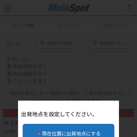
ルート詳細
場所を探す
地図を表示
ルート
地図から選択
現在地をセット
オプション
高速道路を使う
有料道路を使う
フェリーを使う
「場所を探す」や「地図から選択」で場所を選択するとツ
ーリングルートを作成できます。
不要になったバイク用品高く売れます！
出発地点を設定してください。
▶︎
手数料完全無料の自宅で売れる宅配買取
実際に売ってみた体験談
現在位置に出発地点にする