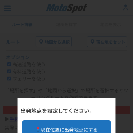
ルート詳細
場所を探す
地図を表示
ルート
地図から選択
現在地をセット
オプション
高速道路を使う
有料道路を使う
フェリーを使う
「場所を探す」や「地図から選択」で場所を選択するとツ
ーリングルートを作成できます。
不要になったバイク用品高く売れます！
出発地点を設定してください。
▶︎
手数料完全無料の自宅で売れる宅配買取
実際に売ってみた体験談
現在位置に出発地点にする