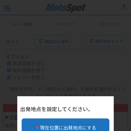
ルート詳細
場所を探す
地図を表示
ルート
地図から選択
現在地をセット
オプション
高速道路を使う
有料道路を使う
フェリーを使う
「場所を探す」や「地図から選択」で場所を選択するとツ
ーリングルートを作成できます。
不要になったバイク用品高く売れます！
出発地点を設定してください。
▶︎
手数料完全無料の自宅で売れる宅配買取
実際に売ってみた体験談
現在位置に出発地点にする