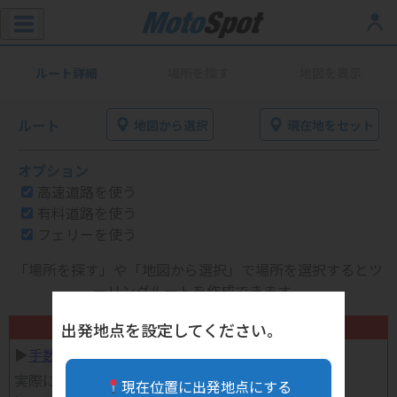
ルート詳細
場所を探す
地図を表示
ルート
地図から選択
現在地をセット
オプション
高速道路を使う
有料道路を使う
フェリーを使う
「場所を探す」や「地図から選択」で場所を選択するとツ
ーリングルートを作成できます。
不要になったバイク用品高く売れます！
出発地点を設定してください。
▶︎
手数料完全無料の自宅で売れる宅配買取
実際に売ってみた体験談
現在位置に出発地点にする