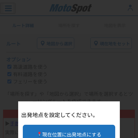
ルート詳細
場所を探す
地図を表示
ルート
地図から選択
現在地をセット
オプション
高速道路を使う
有料道路を使う
フェリーを使う
「場所を探す」や「地図から選択」で場所を選択するとツ
ーリングルートを作成できます。
不要になったバイク用品高く売れます！
出発地点を設定してください。
▶︎
手数料完全無料の自宅で売れる宅配買取
実際に売ってみた体験談
現在位置に出発地点にする