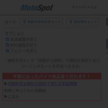
モトスポットとは
ルート
地図中央地点をセット
現在地をセット
オプション
高速道路を使う
有料道路を使う
フェリーを使う
「場所を探す」や「地図から選択」で場所を選択すると
ツーリングルートを作成できます。
不要になったバイク用品高く売れます！
▶︎
手数料完全無料の自宅で売れる宅配買取
実際に売ってみた体験談
▶︎
こちら