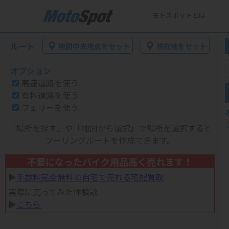
モトスポットとは
ルート
地図中央地点をセット
現在地をセット
オプション
高速道路を使う
有料道路を使う
フェリーを使う
「場所を探す」や「地図から選択」で場所を選択すると
ツーリングルートを作成できます。
不要になったバイク用品高く売れます！
▶︎
手数料完全無料の自宅で売れる宅配買取
実際に売ってみた体験談
▶︎
こちら