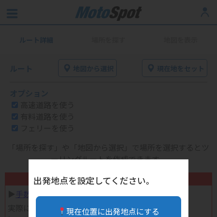
ルート詳細
場所を探す
地図を表示
ルート
地図から選択
現在地をセット
オプション
高速道路を使う
有料道路を使う
フェリーを使う
「場所を探す」や「地図から選択」で場所を選択するとツ
ーリングルートを作成できます。
不要になったバイク用品高く売れます！
出発地点を設定してください。
▶︎
手数料完全無料の自宅で売れる宅配買取
実際に売ってみた体験談
現在位置に出発地点にする