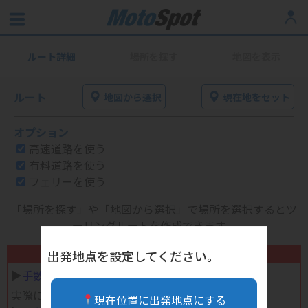
ルート詳細
場所を探す
地図を表示
ルート
地図から選択
現在地をセット
オプション
高速道路を使う
有料道路を使う
フェリーを使う
「場所を探す」や「地図から選択」で場所を選択するとツ
ーリングルートを作成できます。
不要になったバイク用品高く売れます！
出発地点を設定してください。
▶︎
手数料完全無料の自宅で売れる宅配買取
実際に売ってみた体験談
現在位置に出発地点にする