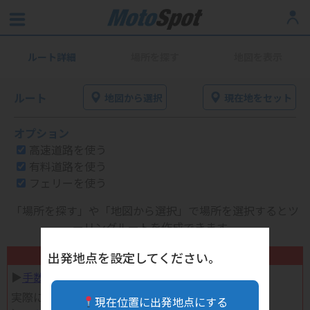
ルート詳細
場所を探す
地図を表示
ルート
地図から選択
現在地をセット
オプション
高速道路を使う
有料道路を使う
フェリーを使う
「場所を探す」や「地図から選択」で場所を選択するとツ
ーリングルートを作成できます。
不要になったバイク用品高く売れます！
出発地点を設定してください。
▶︎
手数料完全無料の自宅で売れる宅配買取
実際に売ってみた体験談
現在位置に出発地点にする