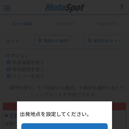
ルート詳細
場所を探す
地図を表示
ルート
地図から選択
現在地をセット
オプション
高速道路を使う
有料道路を使う
フェリーを使う
「場所を探す」や「地図から選択」で場所を選択するとツ
ーリングルートを作成できます。
不要になったバイク用品高く売れます！
出発地点を設定してください。
▶︎
手数料完全無料の自宅で売れる宅配買取
実際に売ってみた体験談