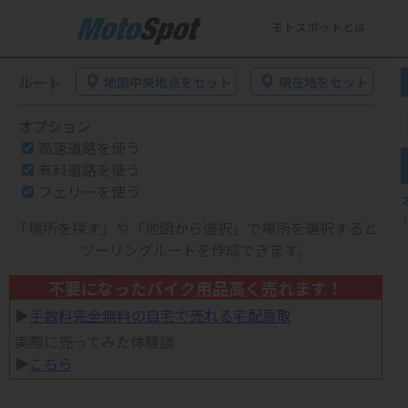
モトスポットとは
ルート
地図中央地点をセット
現在地をセット
オプション
高速道路を使う
有料道路を使う
フェリーを使う
「場所を探す」や「地図から選択」で場所を選択すると
ツーリングルートを作成できます。
不要になったバイク用品高く売れます！
▶︎
手数料完全無料の自宅で売れる宅配買取
実際に売ってみた体験談
▶︎
こちら