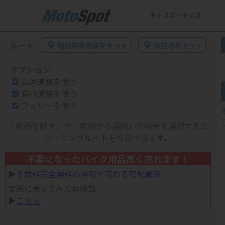
モトスポットとは
ルート
地図中央地点をセット
現在地をセット
オプション
高速道路を使う
有料道路を使う
フェリーを使う
「場所を探す」や「地図から選択」で場所を選択すると
ツーリングルートを作成できます。
不要になったバイク用品高く売れます！
▶︎
手数料完全無料の自宅で売れる宅配買取
実際に売ってみた体験談
▶︎
こちら