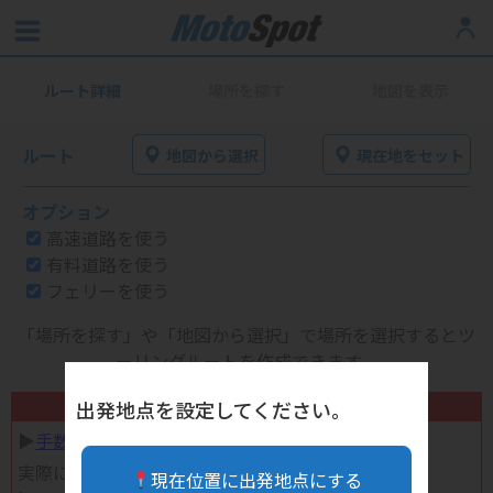
ルート詳細
場所を探す
地図を表示
ルート
地図から選択
現在地をセット
オプション
高速道路を使う
有料道路を使う
フェリーを使う
「場所を探す」や「地図から選択」で場所を選択するとツ
ーリングルートを作成できます。
不要になったバイク用品高く売れます！
出発地点を設定してください。
▶︎
手数料完全無料の自宅で売れる宅配買取
実際に売ってみた体験談
現在位置に出発地点にする