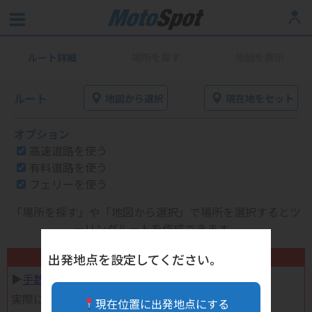
ルート詳細
場所を探す
地図を表示
ルート
地図から選択
現在地をセット
オプション
高速道路を使う
有料道路を使う
フェリーを使う
「場所を探す」や「地図から選択」で場所を選択するとツ
ーリングルートを作成できます。
不要になったバイク用品高く売れます！
出発地点を設定してください。
▶︎
手数料完全無料の自宅で売れる宅配買取
実際に売ってみた体験談
現在位置に出発地点にする