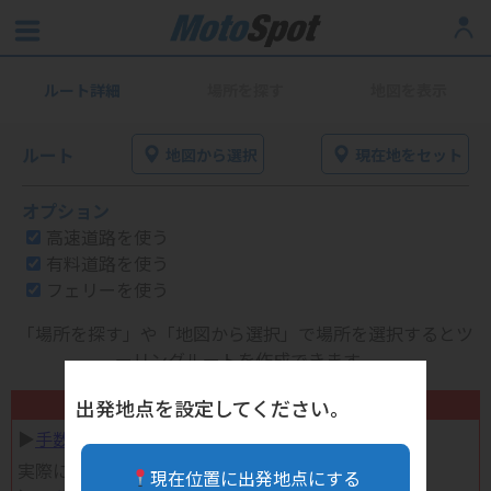
ルート詳細
場所を探す
地図を表示
ルート
地図から選択
現在地をセット
オプション
高速道路を使う
有料道路を使う
フェリーを使う
「場所を探す」や「地図から選択」で場所を選択するとツ
ーリングルートを作成できます。
不要になったバイク用品高く売れます！
出発地点を設定してください。
▶︎
手数料完全無料の自宅で売れる宅配買取
実際に売ってみた体験談
現在位置に出発地点にする