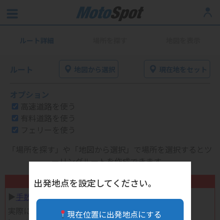
ルート詳細
場所を探す
地図を表示
ルート
地図から選択
現在地をセット
オプション
高速道路を使う
有料道路を使う
フェリーを使う
「場所を探す」や「地図から選択」で場所を選択するとツ
ーリングルートを作成できます。
不要になったバイク用品高く売れます！
出発地点を設定してください。
▶︎
手数料完全無料の自宅で売れる宅配買取
実際に売ってみた体験談
現在位置に出発地点にする