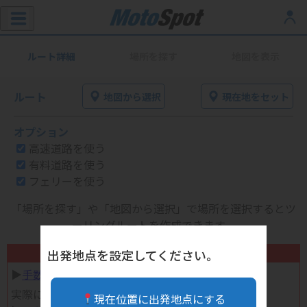
ルート詳細
場所を探す
地図を表示
ルート
地図から選択
現在地をセット
オプション
高速道路を使う
有料道路を使う
フェリーを使う
「場所を探す」や「地図から選択」で場所を選択するとツ
ーリングルートを作成できます。
不要になったバイク用品高く売れます！
出発地点を設定してください。
▶︎
手数料完全無料の自宅で売れる宅配買取
実際に売ってみた体験談
現在位置に出発地点にする