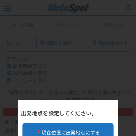
ルート詳細
場所を探す
地図を表示
ルート
地図から選択
現在地をセット
オプション
高速道路を使う
有料道路を使う
フェリーを使う
「場所を探す」や「地図から選択」で場所を選択するとツ
ーリングルートを作成できます。
不要になったバイク用品高く売れます！
出発地点を設定してください。
▶︎
手数料完全無料の自宅で売れる宅配買取
実際に売ってみた体験談
現在位置に出発地点にする