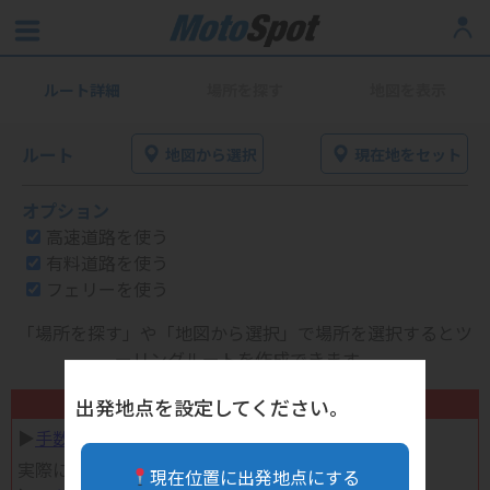
ルート詳細
場所を探す
地図を表示
ルート
地図から選択
現在地をセット
オプション
高速道路を使う
有料道路を使う
フェリーを使う
「場所を探す」や「地図から選択」で場所を選択するとツ
ーリングルートを作成できます。
不要になったバイク用品高く売れます！
出発地点を設定してください。
▶︎
手数料完全無料の自宅で売れる宅配買取
実際に売ってみた体験談
現在位置に出発地点にする