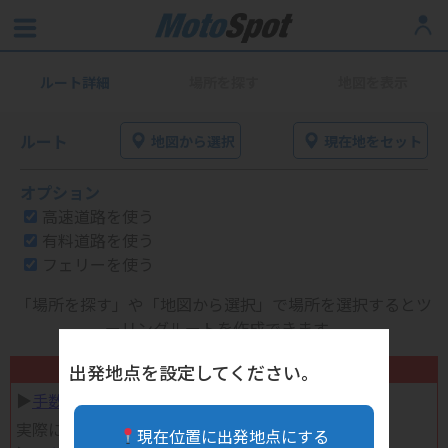
ルート詳細
場所を探す
地図を表示
ルート
地図から選択
現在地をセット
オプション
高速道路を使う
有料道路を使う
フェリーを使う
「場所を探す」や「地図から選択」で場所を選択するとツ
ーリングルートを作成できます。
不要になったバイク用品高く売れます！
出発地点を設定してください。
▶︎
手数料完全無料の自宅で売れる宅配買取
実際に売ってみた体験談
現在位置に出発地点にする