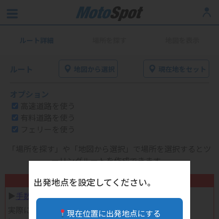
ルート詳細
場所を探す
地図を表示
ルート
地図から選択
現在地をセット
オプション
高速道路を使う
有料道路を使う
フェリーを使う
「場所を探す」や「地図から選択」で場所を選択するとツ
ーリングルートを作成できます。
不要になったバイク用品高く売れます！
出発地点を設定してください。
▶︎
手数料完全無料の自宅で売れる宅配買取
実際に売ってみた体験談
現在位置に出発地点にする