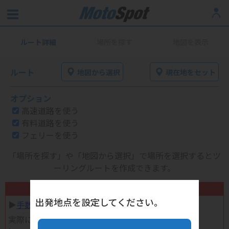
ルート詳細
場所を探す
地図を表示
ルート
地図から選択
現在地をセット
オプション
高速道路を使う
有料道路を使う
フェリーを使う
「場所を探す」や「地図から選択」で場所を選択するとツ
ーリングルートを作成できます。
不要になったバイク用品高く売れます！
出発地点を設定してください。
▶︎
手数料完全無料の自宅で売れる宅配買取
実際に売ってみた体験談