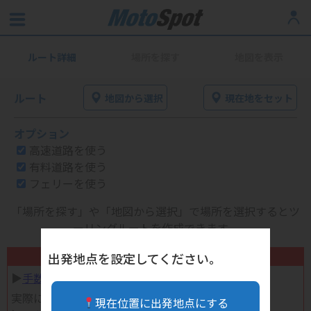
ルート詳細
場所を探す
地図を表示
ルート
地図から選択
現在地をセット
オプション
高速道路を使う
有料道路を使う
フェリーを使う
「場所を探す」や「地図から選択」で場所を選択するとツ
ーリングルートを作成できます。
不要になったバイク用品高く売れます！
出発地点を設定してください。
▶︎
手数料完全無料の自宅で売れる宅配買取
実際に売ってみた体験談
現在位置に出発地点にする