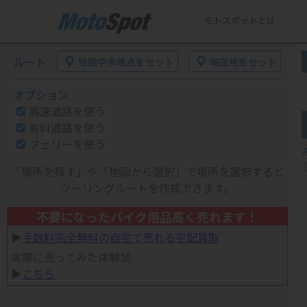
モトスポットとは
ルート
地図中央地点をセット
現在地をセット
オプション
高速道路を使う
有料道路を使う
フェリーを使う
「場所を探す」や「地図から選択」で場所を選択すると
ツーリングルートを作成できます。
不要になったバイク用品高く売れます！
▶︎
手数料完全無料の自宅で売れる宅配買取
実際に売ってみた体験談
▶︎
こちら