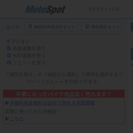
モトスポットとは
ルート
地図中央地点をセット
現在地をセット
オプション
高速道路を使う
有料道路を使う
フェリーを使う
「場所を探す」や「地図から選択」で場所を選択すると
ツーリングルートを作成できます。
不要になったバイク用品高く売れます！
▶︎
手数料完全無料の自宅で売れる宅配買取
実際に売ってみた体験談
▶︎
こちら