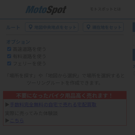
モトスポットとは
ルート
地図中央地点をセット
現在地をセット
オプション
高速道路を使う
有料道路を使う
フェリーを使う
「場所を探す」や「地図から選択」で場所を選択すると
ツーリングルートを作成できます。
不要になったバイク用品高く売れます！
▶︎
手数料完全無料の自宅で売れる宅配買取
実際に売ってみた体験談
▶︎
こちら