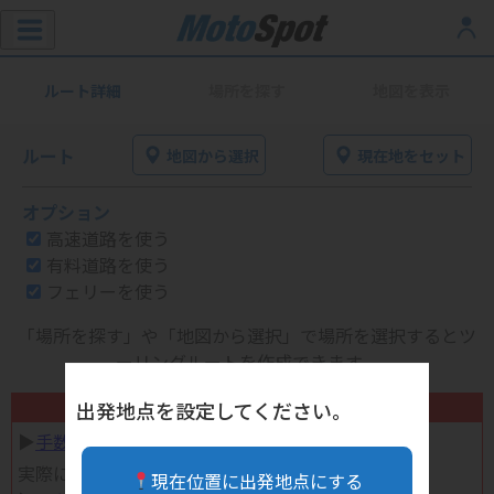
ルート詳細
場所を探す
地図を表示
ルート
地図から選択
現在地をセット
オプション
高速道路を使う
有料道路を使う
フェリーを使う
「場所を探す」や「地図から選択」で場所を選択するとツ
ーリングルートを作成できます。
不要になったバイク用品高く売れます！
出発地点を設定してください。
▶︎
手数料完全無料の自宅で売れる宅配買取
実際に売ってみた体験談
現在位置に出発地点にする