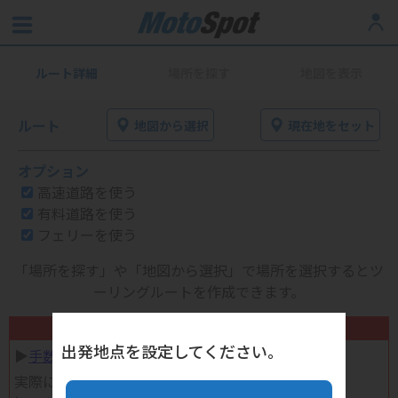
ルート詳細
場所を探す
地図を表示
ルート
地図から選択
現在地をセット
オプション
高速道路を使う
有料道路を使う
フェリーを使う
「場所を探す」や「地図から選択」で場所を選択するとツ
ーリングルートを作成できます。
不要になったバイク用品高く売れます！
出発地点を設定してください。
▶︎
手数料完全無料の自宅で売れる宅配買取
実際に売ってみた体験談