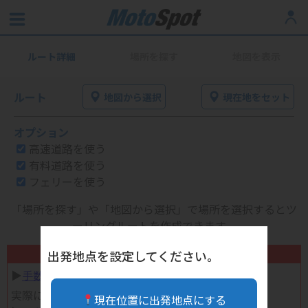
ルート詳細
場所を探す
地図を表示
ルート
地図から選択
現在地をセット
オプション
高速道路を使う
有料道路を使う
フェリーを使う
「場所を探す」や「地図から選択」で場所を選択するとツ
ーリングルートを作成できます。
不要になったバイク用品高く売れます！
出発地点を設定してください。
▶︎
手数料完全無料の自宅で売れる宅配買取
実際に売ってみた体験談
現在位置に出発地点にする