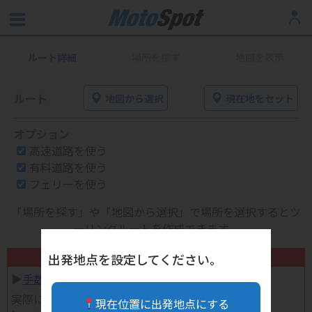
ルート詳細
場所を探す
地図を表示
ルート
地図から選択
現在地をセット
オプション
高速道路を使う
有料道路を使う
フェリーを使う
「場所を探す」や「地図から選択」で場所を選択するとツ
ーリングルートを作成できます。
不要になったバイク用品高く売れます！
出発地点を設定してください。
▶︎
手数料完全無料の自宅で売れる宅配買取
実際に売ってみた体験談
現在位置に出発地点にする