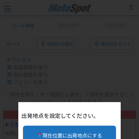
ルート詳細
場所を探す
地図を表示
ルート
地図から選択
現在地をセット
オプション
高速道路を使う
有料道路を使う
フェリーを使う
「場所を探す」や「地図から選択」で場所を選択するとツ
ーリングルートを作成できます。
不要になったバイク用品高く売れます！
出発地点を設定してください。
▶︎
手数料完全無料の自宅で売れる宅配買取
実際に売ってみた体験談
現在位置に出発地点にする