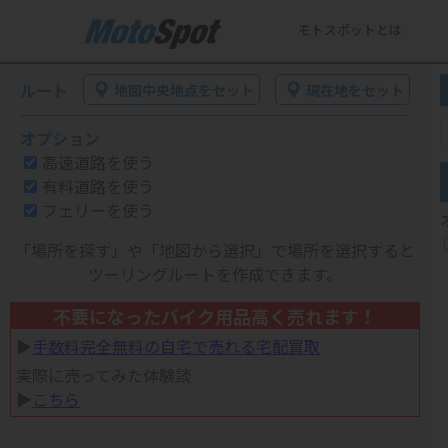
モトスポットとは
ルート
地図中央地点をセット
現在地をセット
オプション
高速道路を使う
有料道路を使う
フェリーを使う
「場所を探す」や「地図から選択」で場所を選択すると
ツーリングルートを作成できます。
不要になったバイク用品高く売れます！
▶︎
手数料完全無料の自宅で売れる宅配買取
実際に売ってみた体験談
▶︎
こちら