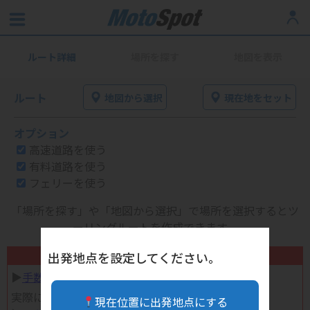
ルート詳細
場所を探す
地図を表示
ルート
地図から選択
現在地をセット
オプション
高速道路を使う
有料道路を使う
フェリーを使う
「場所を探す」や「地図から選択」で場所を選択するとツ
ーリングルートを作成できます。
不要になったバイク用品高く売れます！
出発地点を設定してください。
▶︎
手数料完全無料の自宅で売れる宅配買取
実際に売ってみた体験談
現在位置に出発地点にする