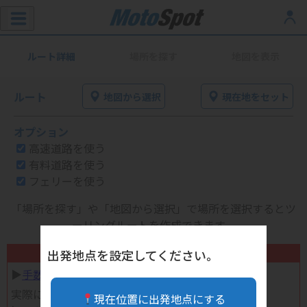
ルート詳細
場所を探す
地図を表示
ルート
地図から選択
現在地をセット
オプション
高速道路を使う
有料道路を使う
フェリーを使う
「場所を探す」や「地図から選択」で場所を選択するとツ
ーリングルートを作成できます。
不要になったバイク用品高く売れます！
出発地点を設定してください。
▶︎
手数料完全無料の自宅で売れる宅配買取
実際に売ってみた体験談
現在位置に出発地点にする