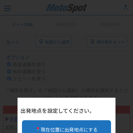
ルート詳細
場所を探す
地図を表示
ルート
地図から選択
現在地をセット
オプション
高速道路を使う
有料道路を使う
フェリーを使う
「場所を探す」や「地図から選択」で場所を選択するとツ
ーリングルートを作成できます。
不要になったバイク用品高く売れます！
出発地点を設定してください。
▶︎
手数料完全無料の自宅で売れる宅配買取
実際に売ってみた体験談
現在位置に出発地点にする