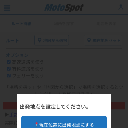
ルート詳細
場所を探す
地図を表示
ルート
地図から選択
現在地をセット
オプション
高速道路を使う
有料道路を使う
フェリーを使う
「場所を探す」や「地図から選択」で場所を選択するとツ
ーリングルートを作成できます。
不要になったバイク用品高く売れます！
出発地点を設定してください。
▶︎
手数料完全無料の自宅で売れる宅配買取
実際に売ってみた体験談
現在位置に出発地点にする