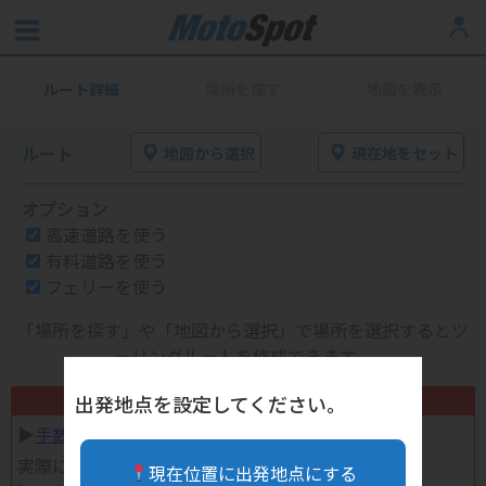
ルート詳細
場所を探す
地図を表示
ルート
地図から選択
現在地をセット
オプション
高速道路を使う
有料道路を使う
フェリーを使う
「場所を探す」や「地図から選択」で場所を選択するとツ
ーリングルートを作成できます。
不要になったバイク用品高く売れます！
出発地点を設定してください。
▶︎
手数料完全無料の自宅で売れる宅配買取
実際に売ってみた体験談
現在位置に出発地点にする