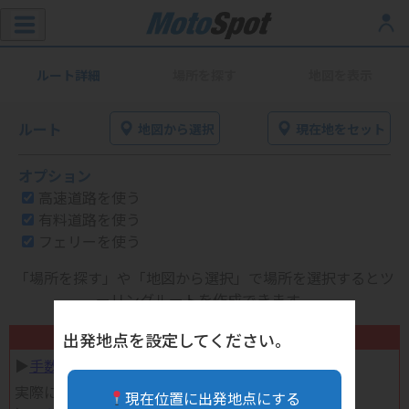
ルート詳細
場所を探す
地図を表示
ルート
地図から選択
現在地をセット
オプション
高速道路を使う
有料道路を使う
フェリーを使う
「場所を探す」や「地図から選択」で場所を選択するとツ
ーリングルートを作成できます。
不要になったバイク用品高く売れます！
出発地点を設定してください。
▶︎
手数料完全無料の自宅で売れる宅配買取
実際に売ってみた体験談
現在位置に出発地点にする