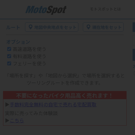
モトスポットとは
ルート
地図中央地点をセット
現在地をセット
オプション
高速道路を使う
有料道路を使う
フェリーを使う
「場所を探す」や「地図から選択」で場所を選択すると
ツーリングルートを作成できます。
不要になったバイク用品高く売れます！
▶︎
手数料完全無料の自宅で売れる宅配買取
実際に売ってみた体験談
▶︎
こちら