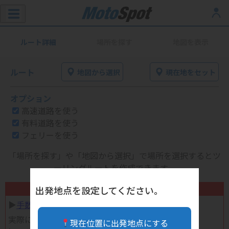
ルート詳細
場所を探す
地図を表示
ルート
地図から選択
現在地をセット
オプション
高速道路を使う
有料道路を使う
フェリーを使う
「場所を探す」や「地図から選択」で場所を選択するとツ
ーリングルートを作成できます。
不要になったバイク用品高く売れます！
出発地点を設定してください。
▶︎
手数料完全無料の自宅で売れる宅配買取
実際に売ってみた体験談
現在位置に出発地点にする