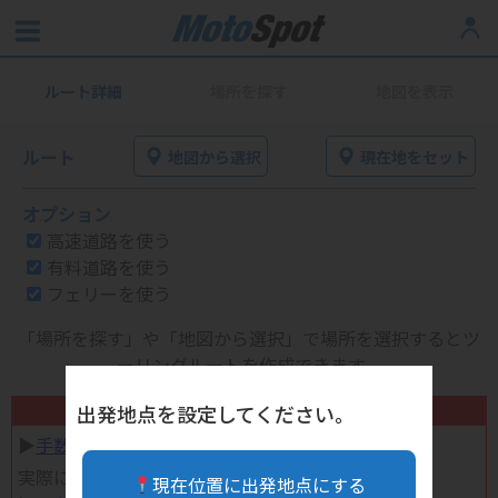
ルート詳細
場所を探す
地図を表示
ルート
地図から選択
現在地をセット
オプション
高速道路を使う
有料道路を使う
フェリーを使う
「場所を探す」や「地図から選択」で場所を選択するとツ
ーリングルートを作成できます。
不要になったバイク用品高く売れます！
出発地点を設定してください。
▶︎
手数料完全無料の自宅で売れる宅配買取
実際に売ってみた体験談
現在位置に出発地点にする