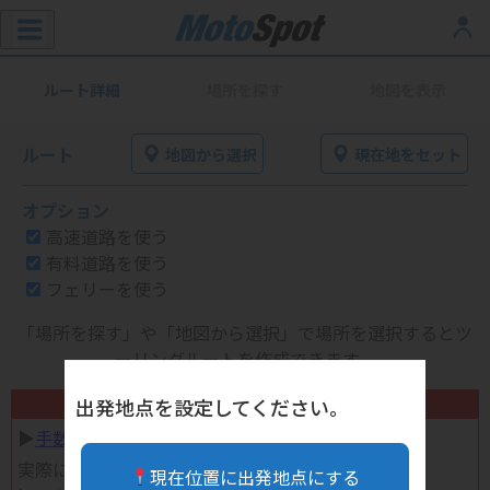
ルート詳細
場所を探す
地図を表示
ルート
地図から選択
現在地をセット
オプション
高速道路を使う
有料道路を使う
フェリーを使う
「場所を探す」や「地図から選択」で場所を選択するとツ
ーリングルートを作成できます。
不要になったバイク用品高く売れます！
出発地点を設定してください。
▶︎
手数料完全無料の自宅で売れる宅配買取
実際に売ってみた体験談
現在位置に出発地点にする