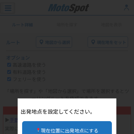
ルート詳細
場所を探す
地図を表示
ルート
地図から選択
現在地をセット
オプション
高速道路を使う
有料道路を使う
フェリーを使う
「場所を探す」や「地図から選択」で場所を選択するとツ
ーリングルートを作成できます。
不要になったバイク用品高く売れます！
出発地点を設定してください。
▶︎
手数料完全無料の自宅で売れる宅配買取
実際に売ってみた体験談
現在位置に出発地点にする