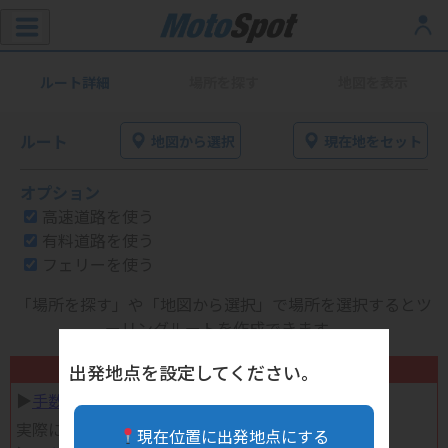
ルート詳細
場所を探す
地図を表示
ルート
地図から選択
現在地をセット
オプション
高速道路を使う
有料道路を使う
フェリーを使う
「場所を探す」や「地図から選択」で場所を選択するとツ
ーリングルートを作成できます。
不要になったバイク用品高く売れます！
出発地点を設定してください。
▶︎
手数料完全無料の自宅で売れる宅配買取
実際に売ってみた体験談
現在位置に出発地点にする