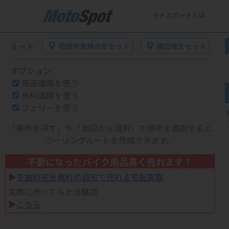
モトスポットとは
ルート
地図中央地点をセット
現在地をセット
オプション
高速道路を使う
有料道路を使う
フェリーを使う
「場所を探す」や「地図から選択」で場所を選択すると
ツーリングルートを作成できます。
不要になったバイク用品高く売れます！
▶︎
手数料完全無料の自宅で売れる宅配買取
実際に売ってみた体験談
▶︎
こちら