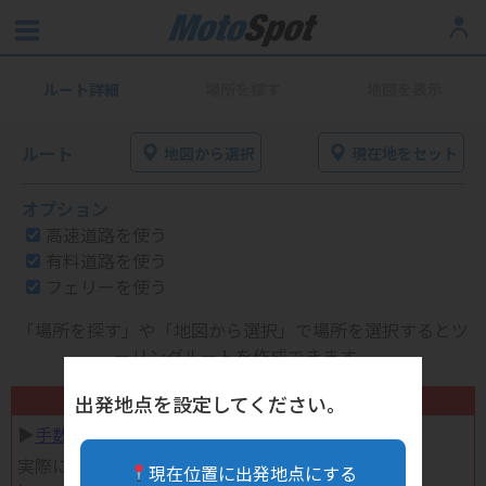
ルート詳細
場所を探す
地図を表示
ルート
地図から選択
現在地をセット
オプション
高速道路を使う
有料道路を使う
フェリーを使う
「場所を探す」や「地図から選択」で場所を選択するとツ
ーリングルートを作成できます。
不要になったバイク用品高く売れます！
出発地点を設定してください。
▶︎
手数料完全無料の自宅で売れる宅配買取
実際に売ってみた体験談
現在位置に出発地点にする