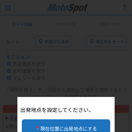
ルート詳細
場所を探す
地図を表示
ルート
地図から選択
現在地をセット
オプション
高速道路を使う
有料道路を使う
フェリーを使う
「場所を探す」や「地図から選択」で場所を選択するとツ
ーリングルートを作成できます。
不要になったバイク用品高く売れます！
出発地点を設定してください。
▶︎
手数料完全無料の自宅で売れる宅配買取
実際に売ってみた体験談
現在位置に出発地点にする